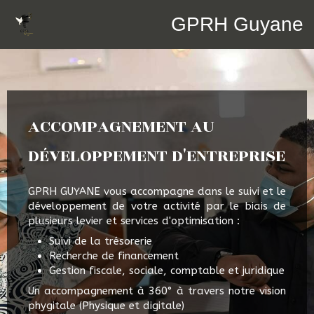
GPRH Guyane
ACCOMPAGNEMENT À LA
ACCOMPAGNEMENT AU
ACCOMPAGNEMENT À LA
TRANSFORMATION DIGITALE
DÉVELOPPEMENT D'ENTREPRISE
CRÉATION D'ENTREPRISE
GPRH GUYANE vous accompagne à la
GPRH GUYANE vous accompagne dans le suivi et le
transformation digitale de votre entreprise dans
développement de votre activité par le biais de
GPRH GUYANE vous accompagne pour la création
le seul objectif est d'augmenter la rentabilité et
plusieurs levier et services d'optimisation :
de votre entreprise à travers nos différents
l'efficience de votre projet :
supports :
Suivi de la trésorerie
Gagner en visibilité
Recherche de financement
Choix juridique
Gagner en efficacité
Gestion fiscale, sociale, comptable et juridique
Business plan
Rester AGILE face aux changements
Recherche de financement
Un accompagnement à 360° à travers notre vision
Manager vos salariés à travers des outils
phygitale (Physique et digitale)
digitaux